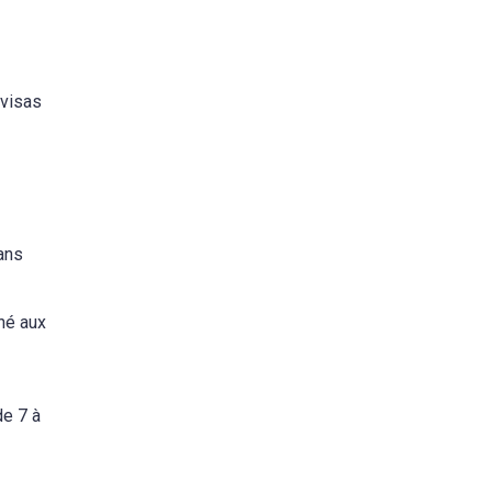
 visas
ans
iné aux
de 7 à