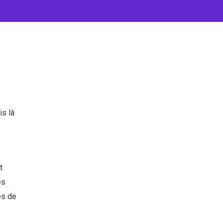
is là
t
es
es de