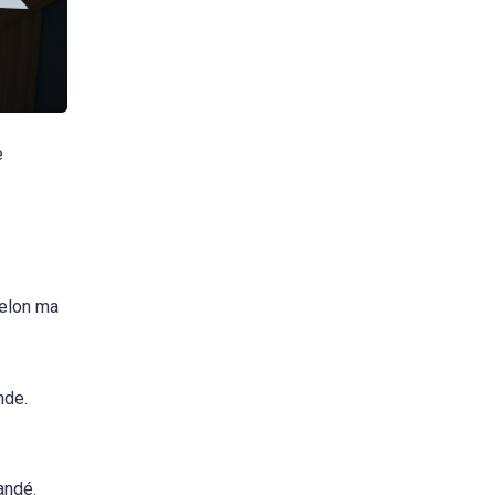
e
selon ma
nde.
andé.