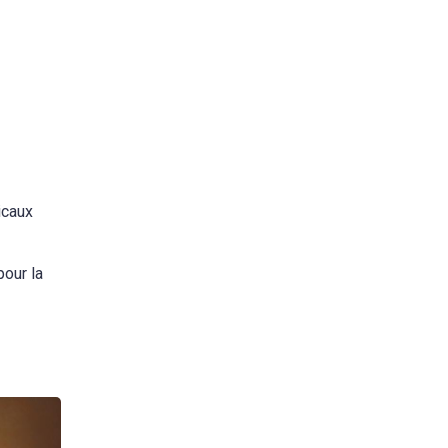
icaux
pour la