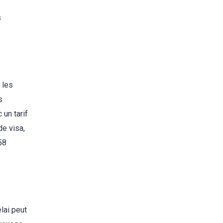
s
 les
s
 un tarif
de visa,
58
lai peut