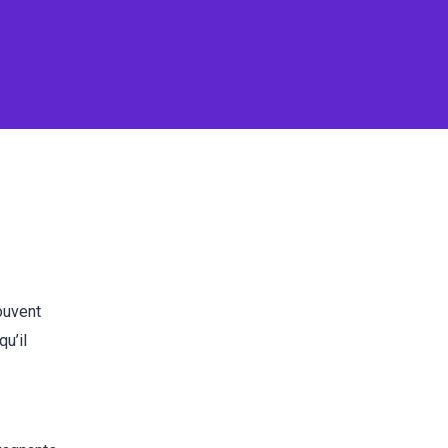
ouvent
u’il