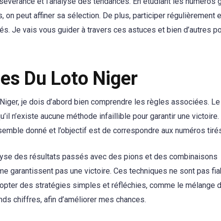
ersévérance et l’analyse des tendances. En étudiant les numéros
 on peut affiner sa sélection. De plus, participer régulièrement e
és. Je vais vous guider à travers ces astuces et bien d’autres p
es Du Loto Niger
iger, je dois d’abord bien comprendre les règles associées. Le
u’il n’existe aucune méthode infaillible pour garantir une victoire
emble donné et l’objectif est de correspondre aux numéros tirés
lyse des résultats passés avec des pions et des combinaisons
me garantissent pas une victoire. Ces techniques ne sont pas fi
 adopter des stratégies simples et réfléchies, comme le mélange 
ands chiffres, afin d’améliorer mes chances.