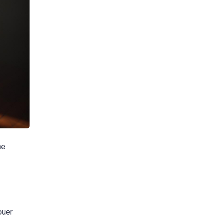
ne
ouer