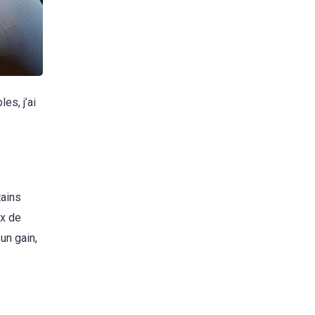
es, j’ai
tains
ix de
un gain,