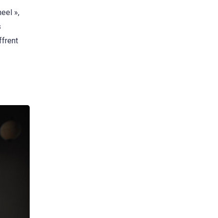
eel »,
s
ffrent