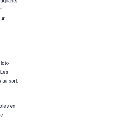
 gagnants
t
our
 loto
. Les
 au sort.
ables en
de