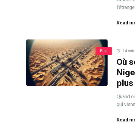
l'étrange
Read mo
Blog
14 octo
Où s
Nige
plus
Quand on
qui vienne
Read mo