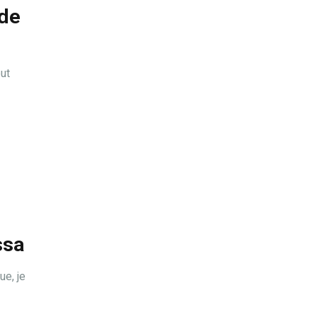
ide
eut
ssa
ue, je