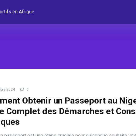
ortifs en Afrique
bre 2024
0
ent Obtenir un Passeport au Nige
e Complet des Démarches et Cons
iques
un passeport est une étape cruciale pour quiconque souhaite voy