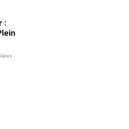
 :
Plein
lières