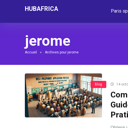
HUBAFRICA
Paris sp
jerome
Accueil
»
Archives pour jerome
Blog
14 octo
Comm
Guid
Prat
Obtenir 