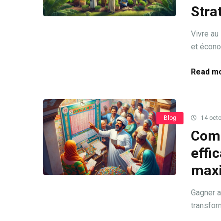
Stra
Vivre au 
et écono
Read mo
Blog
14 octo
Comm
effi
maxi
Gagner a
transform