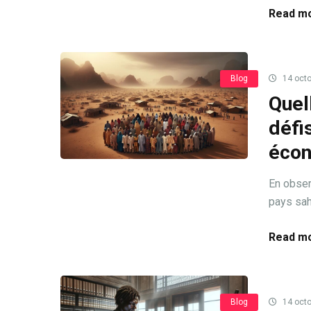
Read mo
Blog
14 octo
Quell
défi
éco
En observ
pays sahé
Read mo
Blog
14 octo