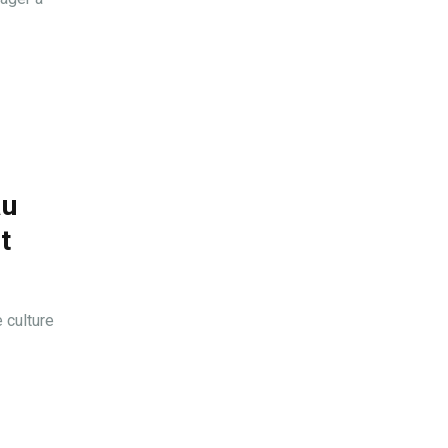
au
t
 culture