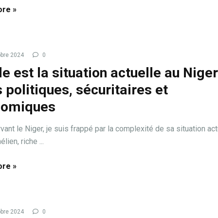
re »
bre 2024
0
e est la situation actuelle au Niger
s politiques, sécuritaires et
nomiques
ant le Niger, je suis frappé par la complexité de sa situation act
lien, riche ...
re »
bre 2024
0