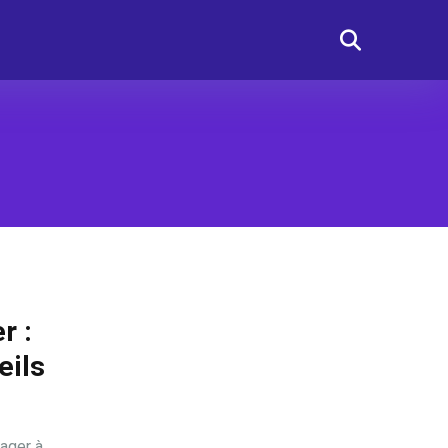
r :
eils
ager à