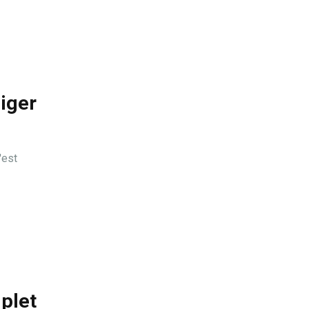
iger
'est
mplet