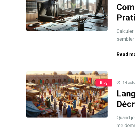
Comm
Prat
Calculer
sembler 
Read mo
Blog
14 octo
Lang
Décr
Quand je 
me deman