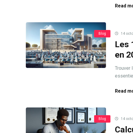
Read mo
Blog
14 octo
Les 
en 2
Trouver 
essentie
Read mo
Blog
14 octo
Calc