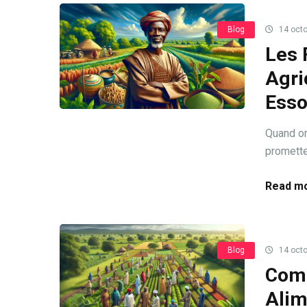
Blog
14 octo
Les 
Agri
Esso
Quand on
promette
Read mo
Blog
14 octo
Comm
Alim