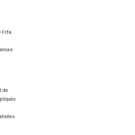
 Fcfa.
tences
t de
mpliqués
alisées