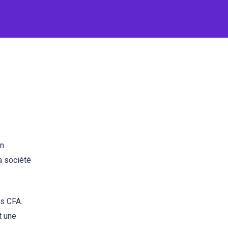
un
a société
cs CFA.
t une