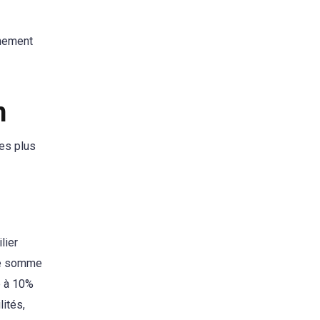
nnement
n
les plus
lier
une somme
e à 10%
lités,