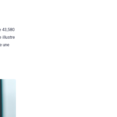
de 43,580
 illustre
me une