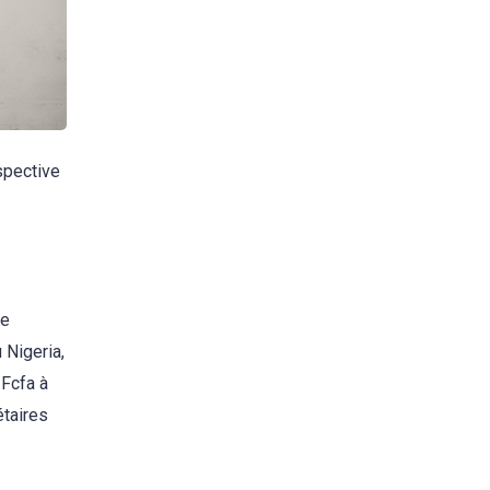
spective
me
 Nigeria,
 Fcfa à
étaires