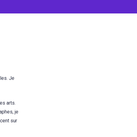
les. Je
es arts.
aphes, je
ccent sur