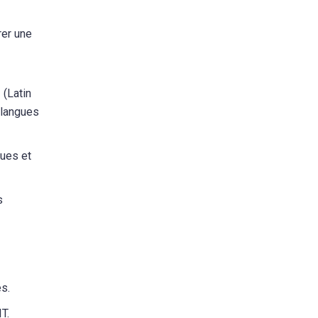
rer une
 (Latin
 langues
ues et
s
es.
T.