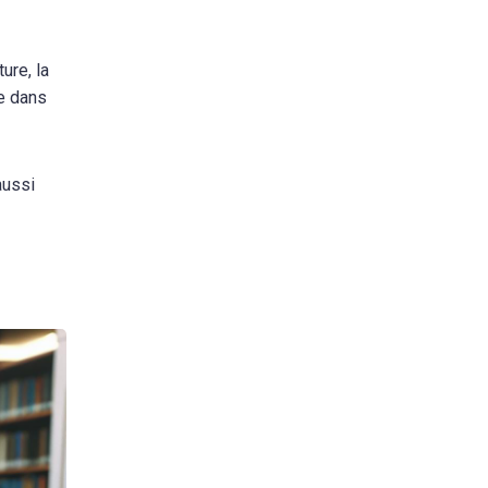
ure, la
e dans
aussi