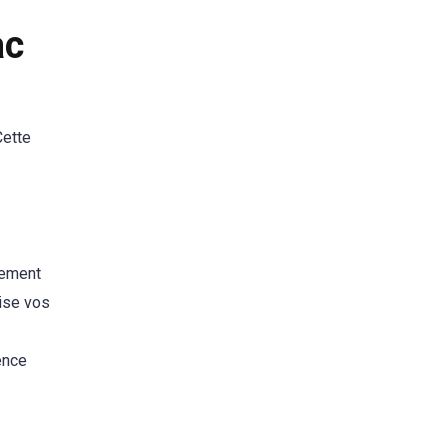
ac
Cette
ulement
ise vos
ence