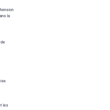
éhension
ans la
 de
ise.
t les