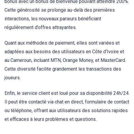
bonus avec un bonus de bienvenue pouvant atteindre 200%.
Cette générosité se prolonge au-delà des premières
interactions, les nouveaux parieurs bénéficiant
régulièrement d’offres attrayantes.
Quant aux méthodes de paiement, elles sont variées et
adaptées aux besoins des utilisateurs en Côte d’Ivoire et
au Cameroun, incluant MTN, Orange Money, et MasterCard.
Cette diversité facilite grandement les transactions des
joueurs.
Enfin, le service client est loué pour sa disponibilité 24h/24.
Il peut être contacté via chat en direct, formulaire de contact
ou téléphone, offrant aux utilisateurs des solutions rapides
et efficaces à leurs problèmes et questions.