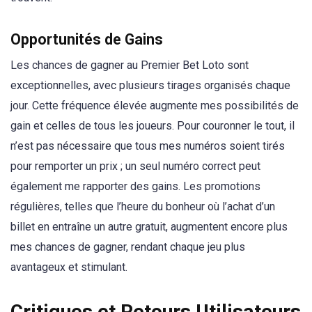
Opportunités de Gains
Les chances de gagner au Premier Bet Loto sont
exceptionnelles, avec plusieurs tirages organisés chaque
jour. Cette fréquence élevée augmente mes possibilités de
gain et celles de tous les joueurs. Pour couronner le tout, il
n’est pas nécessaire que tous mes numéros soient tirés
pour remporter un prix ; un seul numéro correct peut
également me rapporter des gains. Les promotions
régulières, telles que l’heure du bonheur où l’achat d’un
billet en entraîne un autre gratuit, augmentent encore plus
mes chances de gagner, rendant chaque jeu plus
avantageux et stimulant.
Critiques et Retours Utilisateurs