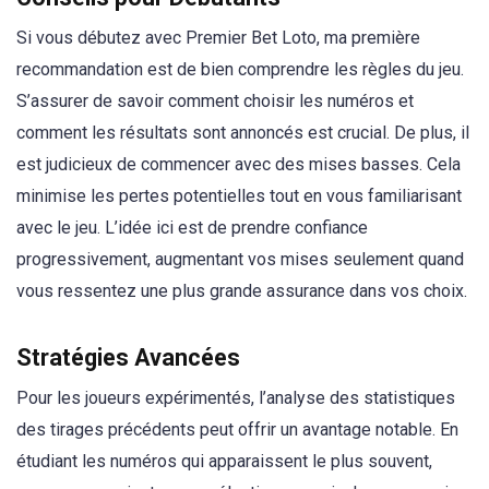
Si vous débutez avec Premier Bet Loto, ma première
recommandation est de bien comprendre les règles du jeu.
S’assurer de savoir comment choisir les numéros et
comment les résultats sont annoncés est crucial. De plus, il
est judicieux de commencer avec des mises basses. Cela
minimise les pertes potentielles tout en vous familiarisant
avec le jeu. L’idée ici est de prendre confiance
progressivement, augmentant vos mises seulement quand
vous ressentez une plus grande assurance dans vos choix.
Stratégies Avancées
Pour les joueurs expérimentés, l’analyse des statistiques
des tirages précédents peut offrir un avantage notable. En
étudiant les numéros qui apparaissent le plus souvent,