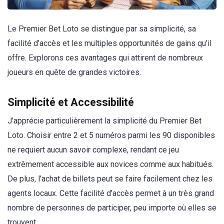
Le Premier Bet Loto se distingue par sa simplicité, sa
facilité d’accès et les multiples opportunités de gains qu’il
offre. Explorons ces avantages qui attirent de nombreux
joueurs en quête de grandes victoires.
Simplicité et Accessibilité
J’apprécie particulièrement la simplicité du Premier Bet
Loto. Choisir entre 2 et 5 numéros parmi les 90 disponibles
ne requiert aucun savoir complexe, rendant ce jeu
extrêmement accessible aux novices comme aux habitués.
De plus, l’achat de billets peut se faire facilement chez les
agents locaux. Cette facilité d’accès permet à un très grand
nombre de personnes de participer, peu importe où elles se
trouvent.