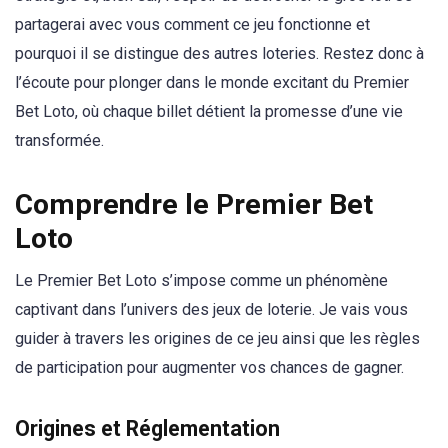
partagerai avec vous comment ce jeu fonctionne et
pourquoi il se distingue des autres loteries. Restez donc à
l’écoute pour plonger dans le monde excitant du Premier
Bet Loto, où chaque billet détient la promesse d’une vie
transformée.
Comprendre le Premier Bet
Loto
Le Premier Bet Loto s’impose comme un phénomène
captivant dans l’univers des jeux de loterie. Je vais vous
guider à travers les origines de ce jeu ainsi que les règles
de participation pour augmenter vos chances de gagner.
Origines et Réglementation