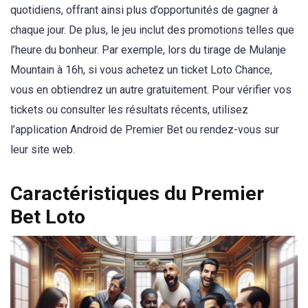
quotidiens, offrant ainsi plus d’opportunités de gagner à
chaque jour. De plus, le jeu inclut des promotions telles que
l’heure du bonheur. Par exemple, lors du tirage de Mulanje
Mountain à 16h, si vous achetez un ticket Loto Chance,
vous en obtiendrez un autre gratuitement. Pour vérifier vos
tickets ou consulter les résultats récents, utilisez
l’application Android de Premier Bet ou rendez-vous sur
leur site web.
Caractéristiques du Premier
Bet Loto