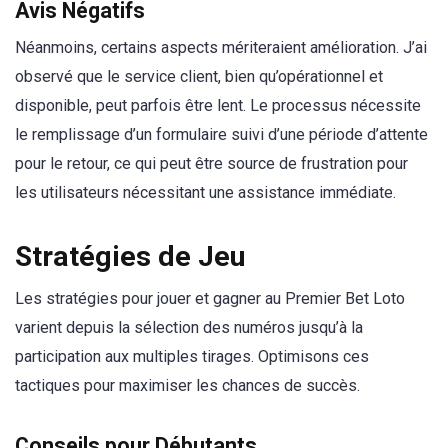
Avis Négatifs
Néanmoins, certains aspects mériteraient amélioration. J’ai
observé que le service client, bien qu’opérationnel et
disponible, peut parfois être lent. Le processus nécessite
le remplissage d’un formulaire suivi d’une période d’attente
pour le retour, ce qui peut être source de frustration pour
les utilisateurs nécessitant une assistance immédiate.
Stratégies de Jeu
Les stratégies pour jouer et gagner au Premier Bet Loto
varient depuis la sélection des numéros jusqu’à la
participation aux multiples tirages. Optimisons ces
tactiques pour maximiser les chances de succès.
Conseils pour Débutants