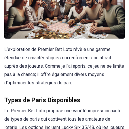
L’exploration de Premier Bet Loto révèle une gamme
étendue de caractéristiques qui renforcent son attrait
auprès des joueurs. Comme je l’ai appris, ce jeu ne se limite
pas à la chance; il offre également divers moyens
d’optimiser les stratégies de pari.
Types de Paris Disponibles
Le Premier Bet Loto propose une variété impressionnante
de types de paris qui captivent tous les amateurs de
loterie. Les options incluent Lucky Six 35/48, où les joueurs