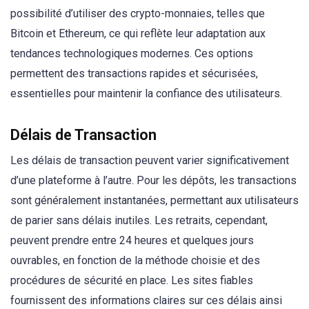
possibilité d’utiliser des crypto-monnaies, telles que
Bitcoin et Ethereum, ce qui reflète leur adaptation aux
tendances technologiques modernes. Ces options
permettent des transactions rapides et sécurisées,
essentielles pour maintenir la confiance des utilisateurs.
Délais de Transaction
Les délais de transaction peuvent varier significativement
d’une plateforme à l’autre. Pour les dépôts, les transactions
sont généralement instantanées, permettant aux utilisateurs
de parier sans délais inutiles. Les retraits, cependant,
peuvent prendre entre 24 heures et quelques jours
ouvrables, en fonction de la méthode choisie et des
procédures de sécurité en place. Les sites fiables
fournissent des informations claires sur ces délais ainsi