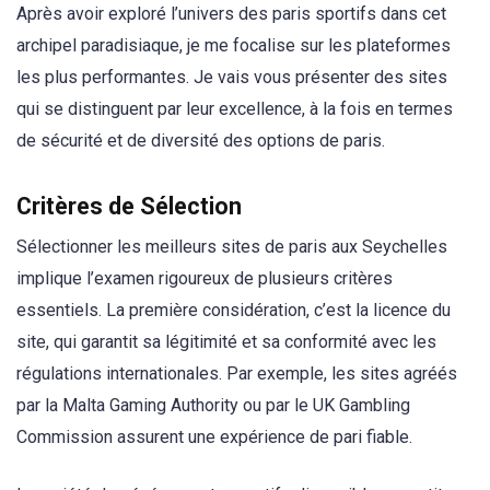
Après avoir exploré l’univers des paris sportifs dans cet
archipel paradisiaque, je me focalise sur les plateformes
les plus performantes. Je vais vous présenter des sites
qui se distinguent par leur excellence, à la fois en termes
de sécurité et de diversité des options de paris.
Critères de Sélection
Sélectionner les meilleurs sites de paris aux Seychelles
implique l’examen rigoureux de plusieurs critères
essentiels. La première considération, c’est la licence du
site, qui garantit sa légitimité et sa conformité avec les
régulations internationales. Par exemple, les sites agréés
par la Malta Gaming Authority ou par le UK Gambling
Commission assurent une expérience de pari fiable.