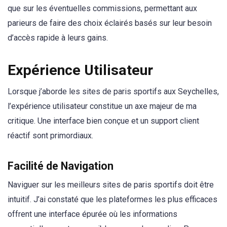
que sur les éventuelles commissions, permettant aux
parieurs de faire des choix éclairés basés sur leur besoin
d’accès rapide à leurs gains.
Expérience Utilisateur
Lorsque j’aborde les sites de paris sportifs aux Seychelles,
l’expérience utilisateur constitue un axe majeur de ma
critique. Une interface bien conçue et un support client
réactif sont primordiaux.
Facilité de Navigation
Naviguer sur les meilleurs sites de paris sportifs doit être
intuitif. J’ai constaté que les plateformes les plus efficaces
offrent une interface épurée où les informations