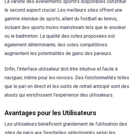
La variété des événements sportifs disponibles constitue
le second aspect crucial. Les meilleurs sites offrent une
gamme étendue de sports, allant du football au tennis,
incluant des sports moins mainstream tels que le snooker
ou le badminton. La qualité des cotes proposées est
également déterminante; des cotes compétitives
augmentent les potentialités de gains des parieurs.
Enfin, l’interface utilisateur doit être intuitive et facile à
naviguer, même pour les novices. Des fonctionnalités telles
que le pari en direct et les outils de retrait anticipé sont des
atouts qui enrichissent l’expérience des utilisateurs.
Avantages pour les Utilisateurs
Les utilisateurs bénéficient grandement de l’utilisation des
sites de paris aux Seychelles sélectionnés selon les