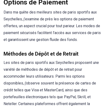
Options de Paiement
Dans ma quête des meilleurs sites de paris sportifs aux
Seychelles, j’examine de près les options de paiement
offertes, un aspect crucial pour tout parieur. Les modes de
paiement sécurisés facilitent l’accès aux services de paris
et garantissent une gestion fluide des fonds.
Méthodes de Dépôt et de Retrait
Les sites de paris sportifs aux Seychelles proposent une
variété de méthodes de dépôt et de retrait pour
accommoder leurs utilisateurs. Parmi les options
disponibles, j’observe souvent la présence de cartes de
crédit telles que Visa et MasterCard, ainsi que des
portefeuilles électroniques tels que PayPal, Skrill, et
Neteller. Certaines plateformes offrent également la