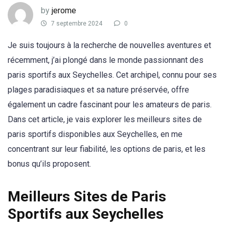
by
jerome
7 septembre 2024
0
Je suis toujours à la recherche de nouvelles aventures et
récemment, j’ai plongé dans le monde passionnant des
paris sportifs aux Seychelles. Cet archipel, connu pour ses
plages paradisiaques et sa nature préservée, offre
également un cadre fascinant pour les amateurs de paris.
Dans cet article, je vais explorer les meilleurs sites de
paris sportifs disponibles aux Seychelles, en me
concentrant sur leur fiabilité, les options de paris, et les
bonus qu’ils proposent.
Meilleurs Sites de Paris
Sportifs aux Seychelles