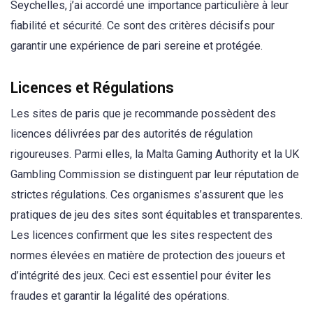
Seychelles, j’ai accordé une importance particulière à leur
fiabilité et sécurité. Ce sont des critères décisifs pour
garantir une expérience de pari sereine et protégée.
Licences et Régulations
Les sites de paris que je recommande possèdent des
licences délivrées par des autorités de régulation
rigoureuses. Parmi elles, la Malta Gaming Authority et la UK
Gambling Commission se distinguent par leur réputation de
strictes régulations. Ces organismes s’assurent que les
pratiques de jeu des sites sont équitables et transparentes.
Les licences confirment que les sites respectent des
normes élevées en matière de protection des joueurs et
d’intégrité des jeux. Ceci est essentiel pour éviter les
fraudes et garantir la légalité des opérations.