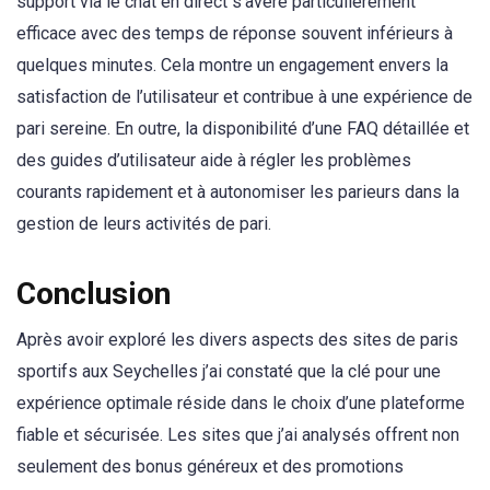
support via le chat en direct s’avère particulièrement
efficace avec des temps de réponse souvent inférieurs à
quelques minutes. Cela montre un engagement envers la
satisfaction de l’utilisateur et contribue à une expérience de
pari sereine. En outre, la disponibilité d’une FAQ détaillée et
des guides d’utilisateur aide à régler les problèmes
courants rapidement et à autonomiser les parieurs dans la
gestion de leurs activités de pari.
Conclusion
Après avoir exploré les divers aspects des sites de paris
sportifs aux Seychelles j’ai constaté que la clé pour une
expérience optimale réside dans le choix d’une plateforme
fiable et sécurisée. Les sites que j’ai analysés offrent non
seulement des bonus généreux et des promotions