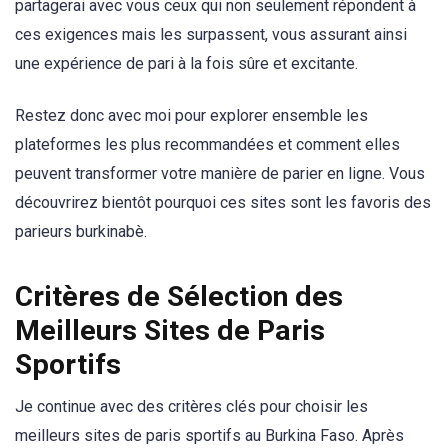
partagerai avec vous ceux qui non seulement répondent à
ces exigences mais les surpassent, vous assurant ainsi
une expérience de pari à la fois sûre et excitante.
Restez donc avec moi pour explorer ensemble les
plateformes les plus recommandées et comment elles
peuvent transformer votre manière de parier en ligne. Vous
découvrirez bientôt pourquoi ces sites sont les favoris des
parieurs burkinabè.
Critères de Sélection des
Meilleurs Sites de Paris
Sportifs
Je continue avec des critères clés pour choisir les
meilleurs sites de paris sportifs au Burkina Faso. Après