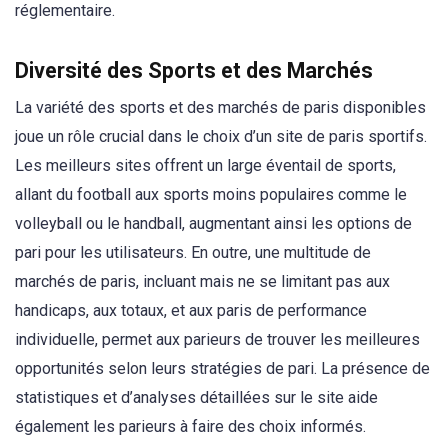
réglementaire.
Diversité des Sports et des Marchés
La variété des sports et des marchés de paris disponibles
joue un rôle crucial dans le choix d’un site de paris sportifs.
Les meilleurs sites offrent un large éventail de sports,
allant du football aux sports moins populaires comme le
volleyball ou le handball, augmentant ainsi les options de
pari pour les utilisateurs. En outre, une multitude de
marchés de paris, incluant mais ne se limitant pas aux
handicaps, aux totaux, et aux paris de performance
individuelle, permet aux parieurs de trouver les meilleures
opportunités selon leurs stratégies de pari. La présence de
statistiques et d’analyses détaillées sur le site aide
également les parieurs à faire des choix informés.