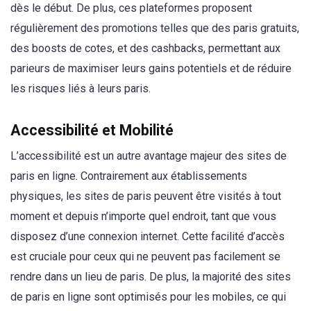
dès le début. De plus, ces plateformes proposent
régulièrement des promotions telles que des paris gratuits,
des boosts de cotes, et des cashbacks, permettant aux
parieurs de maximiser leurs gains potentiels et de réduire
les risques liés à leurs paris.
Accessibilité et Mobilité
L’accessibilité est un autre avantage majeur des sites de
paris en ligne. Contrairement aux établissements
physiques, les sites de paris peuvent être visités à tout
moment et depuis n’importe quel endroit, tant que vous
disposez d’une connexion internet. Cette facilité d’accès
est cruciale pour ceux qui ne peuvent pas facilement se
rendre dans un lieu de paris. De plus, la majorité des sites
de paris en ligne sont optimisés pour les mobiles, ce qui