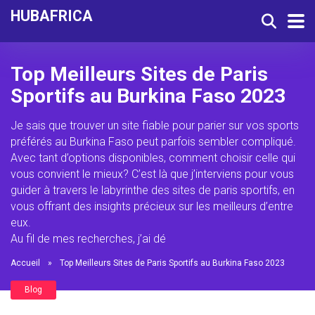
HUBAFRICA
Top Meilleurs Sites de Paris
Sportifs au Burkina Faso 2023
Je sais que trouver un site fiable pour parier sur vos sports
préférés au Burkina Faso peut parfois sembler compliqué.
Avec tant d’options disponibles, comment choisir celle qui
vous convient le mieux? C’est là que j’interviens pour vous
guider à travers le labyrinthe des sites de paris sportifs, en
vous offrant des insights précieux sur les meilleurs d’entre
eux.
Au fil de mes recherches, j’ai dé
Accueil
»
Top Meilleurs Sites de Paris Sportifs au Burkina Faso 2023
Blog