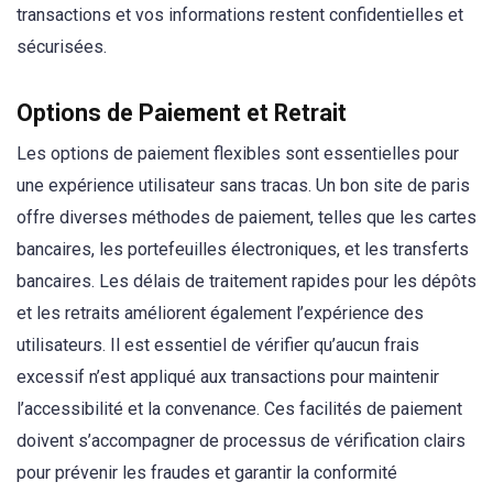
transactions et vos informations restent confidentielles et
sécurisées.
Options de Paiement et Retrait
Les options de paiement flexibles sont essentielles pour
une expérience utilisateur sans tracas. Un bon site de paris
offre diverses méthodes de paiement, telles que les cartes
bancaires, les portefeuilles électroniques, et les transferts
bancaires. Les délais de traitement rapides pour les dépôts
et les retraits améliorent également l’expérience des
utilisateurs. Il est essentiel de vérifier qu’aucun frais
excessif n’est appliqué aux transactions pour maintenir
l’accessibilité et la convenance. Ces facilités de paiement
doivent s’accompagner de processus de vérification clairs
pour prévenir les fraudes et garantir la conformité