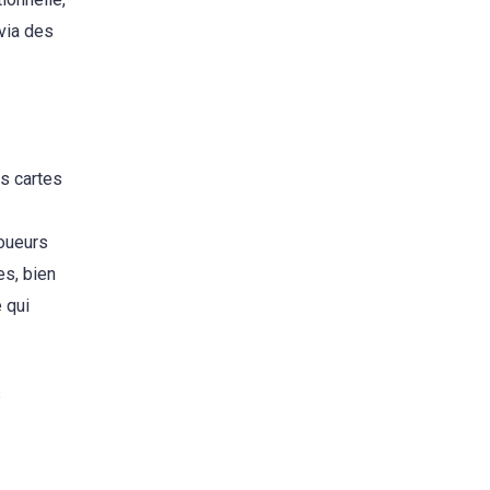
via des
es cartes
joueurs
es, bien
 qui
s