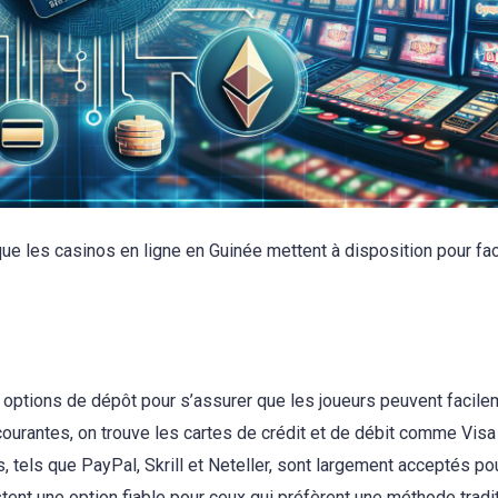
les casinos en ligne en Guinée mettent à disposition pour faci
options de dépôt pour s’assurer que les joueurs peuvent facile
courantes, on trouve les cartes de crédit et de débit comme Visa
, tels que PayPal, Skrill et Neteller, sont largement acceptés pou
tent une option fiable pour ceux qui préfèrent une méthode tradit