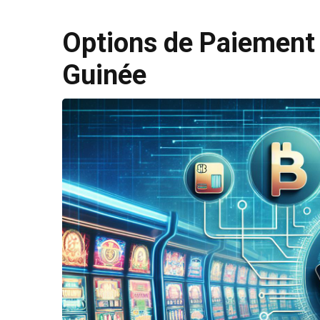
Options de Paiement 
Guinée