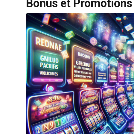
Bonus et Promotions