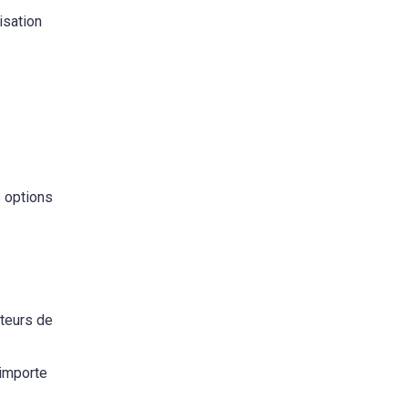
isation
s options
ateurs de
’importe