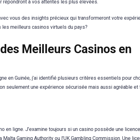
r répondront à vos attentes les plus élevées.
 avec vous des insights précieux qui transformeront votre expéri
s les meilleurs casinos virtuels du pays?
 des Meilleurs Casinos en
e en Guinée, j’ai identifié plusieurs critères essentiels pour cho
non seulement une expérience sécurisée mais aussi agréable et f
ino en ligne. J’examine toujours si un casino possède une licence
e la Malta Gaming Authority ou l’UK Gambling Commission. Une lic