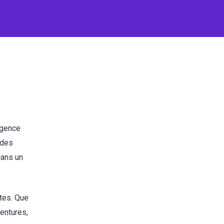
rgence
 des
dans un
ntes. Que
entures,