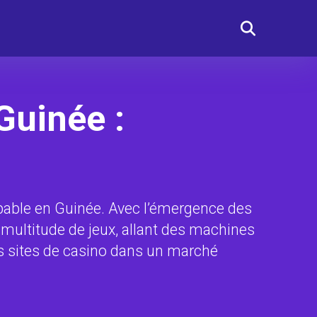
Guinée :
alpable en Guinée. Avec l’émergence des
 multitude de jeux, allant des machines
s sites de casino dans un marché