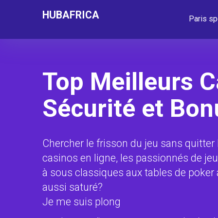
HUBAFRICA
Paris sp
Top Meilleurs C
Sécurité et Bon
Chercher le frisson du jeu sans quitter
casinos en ligne, les passionnés de je
à sous classiques aux tables de poker
aussi saturé?
Je me suis plong