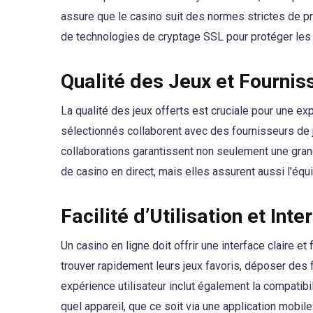
assure que le casino suit des normes strictes de prote
de technologies de cryptage SSL pour protéger les 
Qualité des Jeux et Fournis
La qualité des jeux offerts est cruciale pour une ex
sélectionnés collaborent avec des fournisseurs de
collaborations garantissent non seulement une grand
de casino en direct, mais elles assurent aussi l’équi
Facilité d’Utilisation et Inte
Un casino en ligne doit offrir une interface claire et
trouver rapidement leurs jeux favoris, déposer des f
expérience utilisateur inclut également la compatib
quel appareil, que ce soit via une application mobi