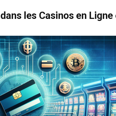
dans les Casinos en Ligne