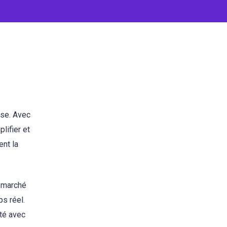
ise. Avec
lifier et
nt la
u marché
ps réel.
ité avec