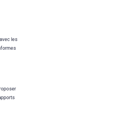
 avec les
onformes
proposer
apports