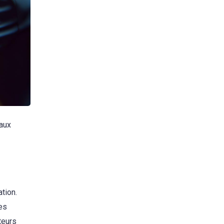
 aux
ation.
hes
ateurs