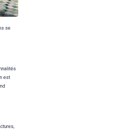
ons se
nnalités
on est
end
ctures,