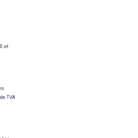
E et
es
s de TVA