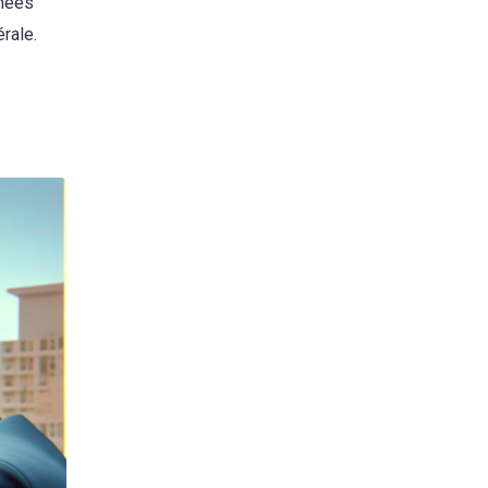
nnées
rale.