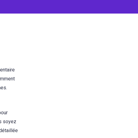
entaire
comment
nes.
pour
us soyez
détaillée