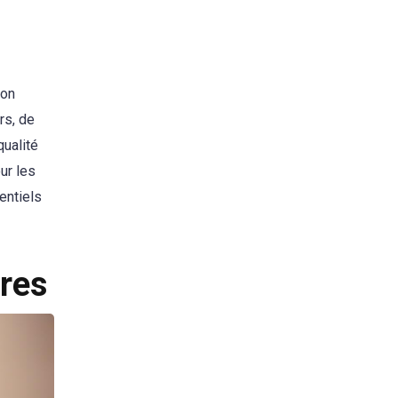
son
rs, de
qualité
ur les
entiels
ires