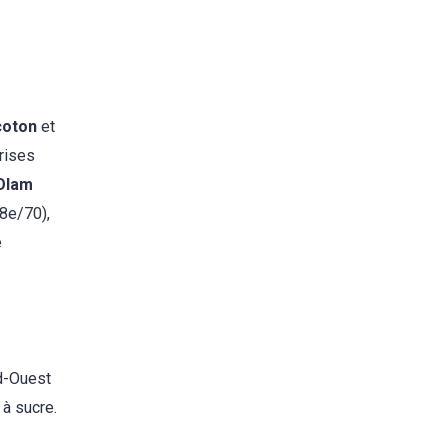
coton
et
rises
Olam
8e/70),
e
d-Ouest
 à sucre.