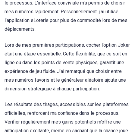
le processus. L’interface conviviale m’a permis de choisir
mes numéros rapidement. Personnellement, j’ai utilisé
l’application eLoterie pour plus de commodité lors de mes
déplacements.
Lors de mes premières participations, cocher l’option Joker
était une étape essentielle. Cette flexibilité, que ce soit en
ligne ou dans les points de vente physiques, garantit une
expérience de jeu fluide. J’ai remarqué que choisir entre
mes numéros favoris et le générateur aléatoire ajoute une
dimension stratégique à chaque participation.
Les résultats des tirages, accessibles sur les plateformes
officielles, renforcent ma confiance dans le processus.
Vérifier régulièrement mes gains potentiels m’offre une
anticipation excitante, même en sachant que la chance joue