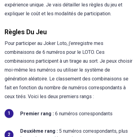
expérience unique. Je vais détailler les règles du jeu et
expliquer le coût et les modalités de participation.
Règles Du Jeu
Pour participer au Joker Loto, j’enregistre mes
combinaisons de 6 numéros pour le LOTO. Ces
combinaisons participent à un tirage au sort. Je peux choisir
moi-même les numéros ou utiliser le système de
génération aléatoire. Le classement des combinaisons se
fait en fonction du nombre de numéros correspondants à
ceux tirés. Voici les deux premiers rangs :
Premier rang :
6 numéros correspondants
Deuxième rang :
5 numéros correspondants, plus