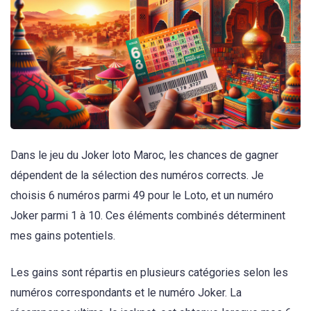
Dans le jeu du Joker loto Maroc, les chances de gagner
dépendent de la sélection des numéros corrects. Je
choisis 6 numéros parmi 49 pour le Loto, et un numéro
Joker parmi 1 à 10. Ces éléments combinés déterminent
mes gains potentiels.
Les gains sont répartis en plusieurs catégories selon les
numéros correspondants et le numéro Joker. La