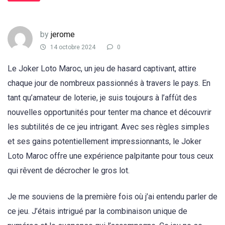
by
jerome
14 octobre 2024
0
Le Joker Loto Maroc, un jeu de hasard captivant, attire
chaque jour de nombreux passionnés à travers le pays. En
tant qu’amateur de loterie, je suis toujours à l’affût des
nouvelles opportunités pour tenter ma chance et découvrir
les subtilités de ce jeu intrigant. Avec ses règles simples
et ses gains potentiellement impressionnants, le Joker
Loto Maroc offre une expérience palpitante pour tous ceux
qui rêvent de décrocher le gros lot.
Je me souviens de la première fois où j’ai entendu parler de
ce jeu. J’étais intrigué par la combinaison unique de