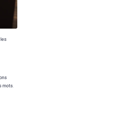
 les
ions
s mots.