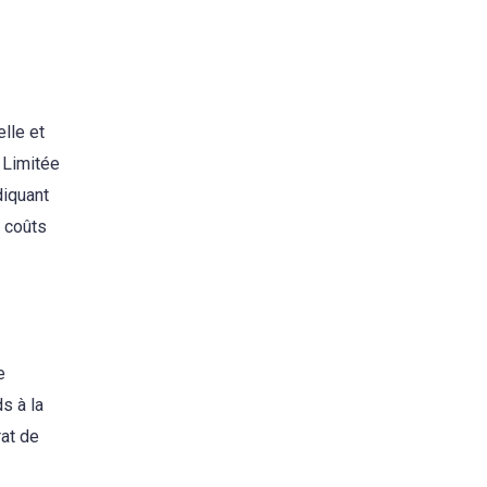
lle et
 Limitée
diquant
s coûts
e
s à la
rat de