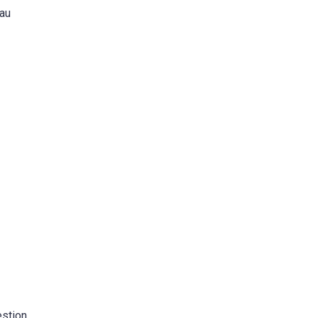
 au
estion