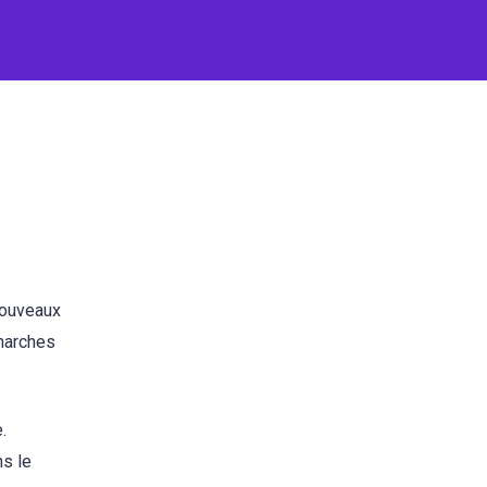
nouveaux
marches
.
ns le