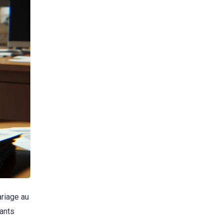
ariage au
sants