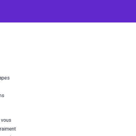
tapes
ns
s vous
vraiment