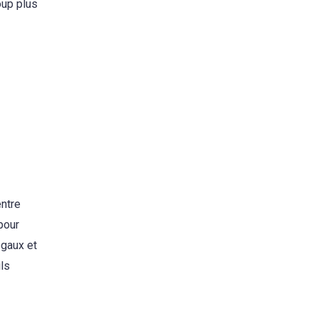
oup plus
l
entre
pour
égaux et
ils