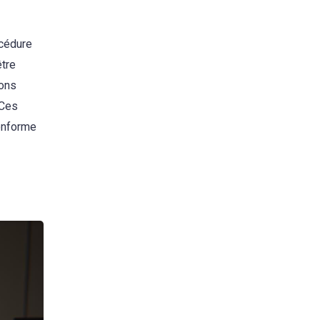
océdure
être
ions
 Ces
conforme