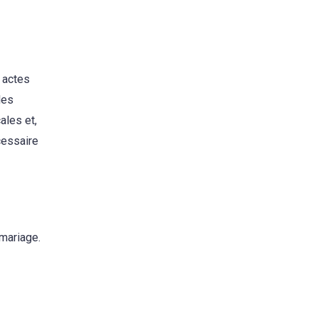
s actes
les
ales et,
cessaire
 mariage.