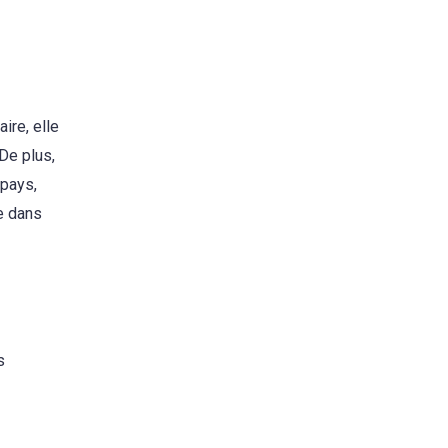
ire, elle
De plus,
 pays,
e dans
s