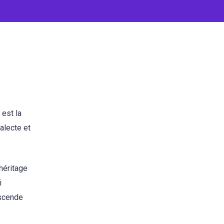
 est la
alecte et
 héritage
i
nscende