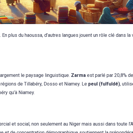
. En plus du haoussa, d’autres langues jouent un rôle clé dans la 
largement le paysage linguistique.
Zarma
est parlé par 20,8% de
 régions de Tillabéry, Dosso et Niamey. Le
peul (fulfuldé)
, utili
abéry qu’à Niamey.
cial et social, non seulement au Niger mais aussi dans toute l’A
que et de concentration démographique soutiennent la prépondér