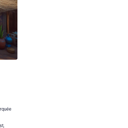
arquée
st,