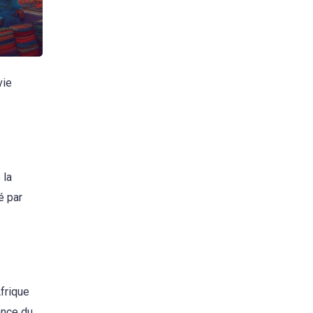
vie
 la
sé par
frique
ance du