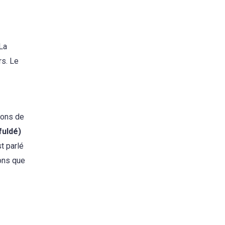
 La
rs. Le
ions de
fuldé)
t parlé
ions que