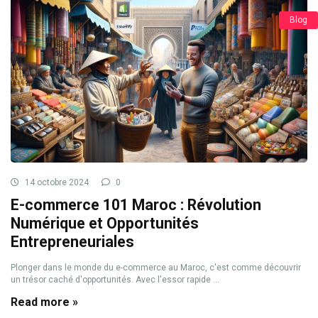
Blog
14 octobre 2024
0
E-commerce 101 Maroc : Révolution
Numérique et Opportunités
Entrepreneuriales
Plonger dans le monde du e-commerce au Maroc, c'est comme découvrir
un trésor caché d'opportunités. Avec l'essor rapide ...
Read more »